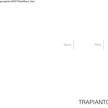
googledce665756abffae1.html
Dr. Alex Seiadat
Centro Capilar Mad
Inicio
FAQ
TRAPIANTO