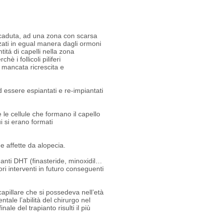
 a caduta, ad una zona con scarsa
enzati in egual manera dagli ormoni
itá di capelli nella zona
è i follicoli piliferi
 mancata ricrescita e
 ad essere espiantati e re-impiantati
le cellule che formano il capello
ui si erano formati
e affette da alopecia.
i anti DHT (finasteride, minoxidil…
ri interventi in futuro conseguenti
apillare che si possedeva nell’età
ale l’abilità del chirurgo nel
ale del trapianto risulti il più