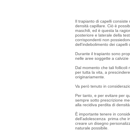
Il trapianto di capelli consis
densità capillare. Ciò è possib
maschili, ed è questa la ragio
posteriore e laterale della test
corrispondenti non possiedono 
dell’indebolimento dei capelli 
Durante il trapianto sono propri
nelle aree soggette a calvizie
Dal momento che tali follicoli
per tutta la vita, a prescinder
originariamente.
Va però tenuto in considerazio
Per tanto, e per evitare per qu
sempre sotto prescrizione medi
alla recidiva perdita di densità
È importante tenere in conside
dell’adolescenza prima che ini
creare un disegno personalizzato
naturale possibile.