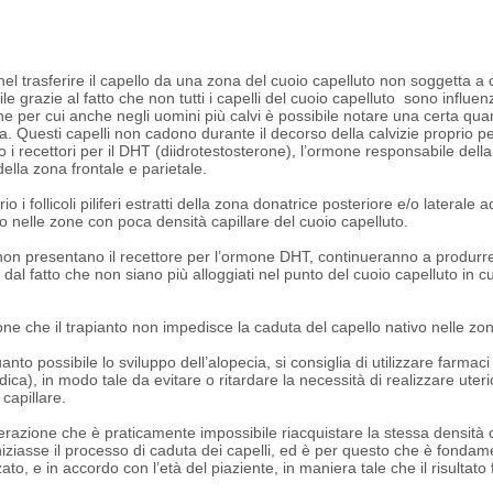
te nel trasferire il capello da una zona del cuoio capelluto non soggetta
ile grazie al fatto che non tutti i capelli del cuoio capelluto sono influ
ne per cui anche negli uomini più calvi è possibile notare una certa quant
a. Questi capelli non cadono durante il decorso della calvizie proprio perch
i recettori per il DHT (diidrotestosterone), l’ormone responsabile della
della zona frontale e parietale.
o i follicoli piliferi estratti della zona donatrice posteriore e/o laterale
 o nelle zone con poca densità capillare del cuoio capelluto.
 non presentano il recettore per l’ormone DHT, continueranno a produrre 
e dal fatto che non siano più alloggiati nel punto del cuoio capelluto in c
ne che il trapianto non impedisce la caduta del capello nativo nelle zon
anto possibile lo sviluppo dell’alopecia, si consiglia di utilizzare farmac
ca), in modo tale da evitare o ritardare la necessità di realizzare uterio
 capillare.
razione che è praticamente impossibile riacquistare la stessa densità c
ziasse il processo di caduta dei capelli, ed è per questo che è fondament
, e in accordo con l’età del piaziente, in maniera tale che il risultato fin