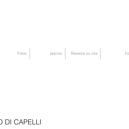
an
rid, Injerto Capilar
Fotos
precios
Reserve su cita
Fo
 DI CAPELLI