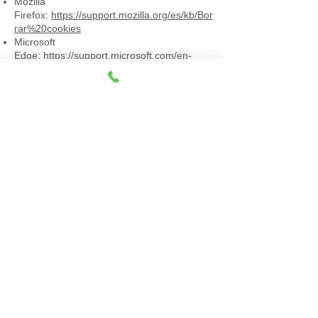
Mozilla
Firefox:
https://support.mozilla.org/es/kb/Bor
rar%20cookies
Microsoft
Edge:
https://support.microsoft.com/en-
us/help/4534105/microsoft-edge-configure-
your-privacy-settings
Safari:
https://support.apple.com/es-
es/guide/safari/sfri11471/mac
Desactivación o eliminación de las cookies
Para desactivar, restringir, bloquear o
eliminar las cookies, deberás modificar la
configuración del navegador que utilices en
tu terminal, ya sea ordenador, smartphone
o tablet. Con carácter general los
navegadores ofrecen las siguientes
opciones de configuración en relación a la
instalación de cookies:
Que el navegador rechace todas las
cookies y, por lo tanto, que no se instale
ninguna cookie de ninguna página web en
su terminal.