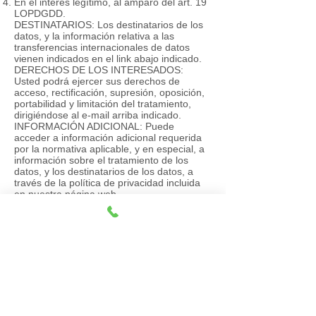
En el interés legítimo, al amparo del art. 19
LOPDGDD.
DESTINATARIOS: Los destinatarios de los
datos, y la información relativa a las
transferencias internacionales de datos
vienen indicados en el link abajo indicado.
DERECHOS DE LOS INTERESADOS:
Usted podrá ejercer sus derechos de
acceso, rectificación, supresión, oposición,
portabilidad y limitación del tratamiento,
dirigiéndose al e-mail arriba indicado.
INFORMACIÓN ADICIONAL: Puede
acceder a información adicional requerida
por la normativa aplicable, y en especial, a
información sobre el tratamiento de los
datos, y los destinatarios de los datos, a
través de la política de privacidad incluida
en nuestra página web.
TUTELA AGENCIA ESPAÑOLA DE
PROTECCIÓN DE DATOS: En caso de
entender que GOLD Abogados, no ha
resuelto correctamente su solicitud, puede
dirigirse a solicitar la tutela de la Agencia
Española de Protección de Datos, cuyos
datos puede consultar en
www.aepd.es
”
COMUNICACIONES CON MEDIOS
ELECTRONICOS: En cumplimiento de la
Ley 34/2002, de 11 de julio, de Servicios de