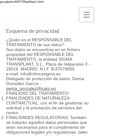
googledce665756abffae1.html
Esquema de privacidad
¿Quién es el RESPONSABLE DEL
TRATAMIENTO de sus datos?
Sus datos se encuentras en un fichero
propiedad del RESPONSABLE DEL
TRATAMIENTO, la entidad SIGMA
TRANSPLANT, S.L., Plaza de Valparaiso 3 -
28016 MADRID. N.I.F. B-87078895
e-mail:
info@clinicasigma.es
Delegado de protección de datos: Gema
González García -
gema_gonzalez@icam.es
FINALIDAD DEL TRATAMIENTO
FINALIDADES DE NATURALEZA
CONTRACTUAL, con el fin de gestionar su
solicitud y la prestación de servicios del
centro.
FINALIDADES REGULATORIAS: También
se tratarán aquellos datos personales que
sean necesarios para el cumplimiento de
obligaciones legales y/o regulatorias, tales