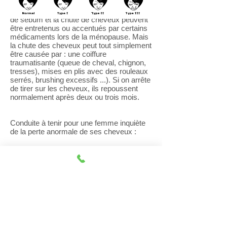
Chez les femmes prédisposées, l'excès
de sébum et la chute de cheveux peuvent
être entretenus ou accentués par certains
médicaments lors de la ménopause. Mais
la chute des cheveux peut tout simplement
être causée par : une coiffure
traumatisante (queue de cheval, chignon,
tresses), mises en plis avec des rouleaux
serrés, brushing excessifs ...). Si on arrête
de tirer sur les cheveux, ils repoussent
normalement après deux ou trois mois.
Conduite à tenir pour une femme inquiète
de la perte anormale de ses cheveux :
• Vérifier son traitement substitutif de la
ménopause pour en modifier les
constitutifs si nécessaire.
• Faire un dosage des hormones
principales en particulier thyroïdiennes.
• Vérifier l'influence d'une pilule
contraceptive sur la chute des cheveux et
la modifier si nécessaire.
• La plupart du temps un traitement par
l'acétate de cyproté-rone (ANDROCUR)