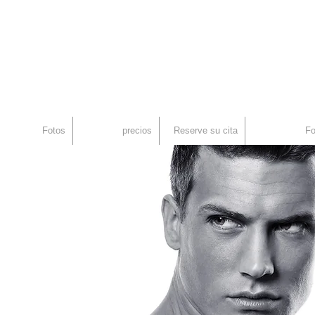
an
rid, Injerto Capilar
Fotos
precios
Reserve su cita
Fo