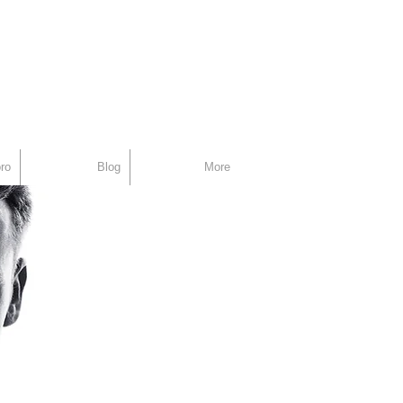
support
ro
Blog
More