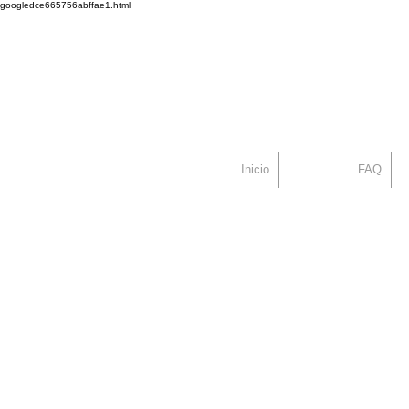
googledce665756abffae1.html
Dr. Alex Seiadat
Centro Capilar Mad
Inicio
FAQ