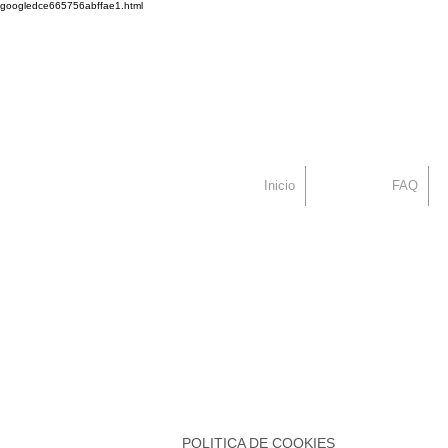
googledce665756abffae1.html
Dr. Alex Seiadat
Centro Capilar Mad
Inicio
FAQ
POLITICA DE COOKIES