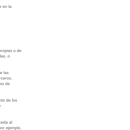
e en la
propias o de
das, o
e las
rceros,
ios de
nto de los
e
ceda al
por ejemplo,