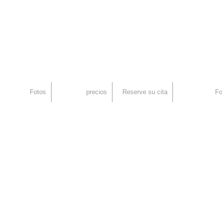
an
rid, Injerto Capilar
Fotos
precios
Reserve su cita
Fo