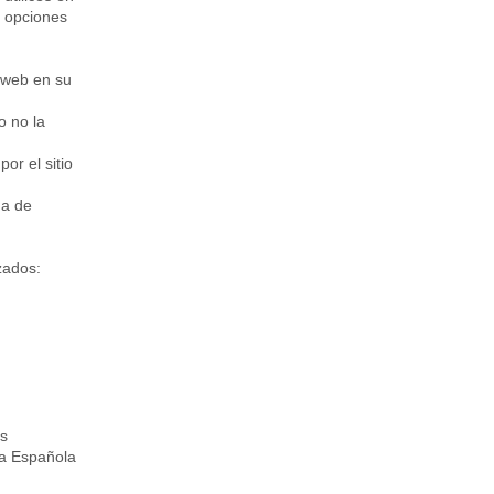
s opciones
a web en su
o no la
or el sitio
na de
zados:
as
cia Española