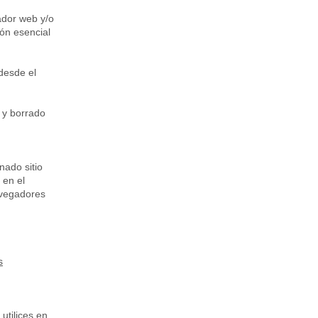
ador web y/o
ón esencial
desde el
n y borrado
nado sitio
 en el
avegadores
s
utilices en