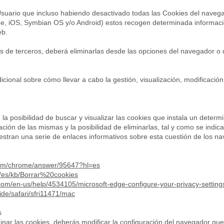
al Usuario que incluso habiendo desactivado todas las Cookies del naveg
ne, iOS, Symbian OS y/o Android) estos recogen determinada informaci
eb.
s de terceros, deberá eliminarlas desde las opciones del navegador o 
cional sobre cómo llevar a cabo la gestión, visualización, modificació
 posibilidad de buscar y visualizar las cookies que instala un determi
ación de las mismas y la posibilidad de eliminarlas, tal y como se indica
estran una serie de enlaces informativos sobre esta cuestión de los n
.com/chrome/answer/95647?hl=es
rg/es/kb/Borrar%20cookies
.com/en-us/help/4534105/microsoft-edge-configure-your-privacy-setting
ide/safari/sfri11471/mac
s
iminar las cookies, deberás modificar la configuración del navegador que 