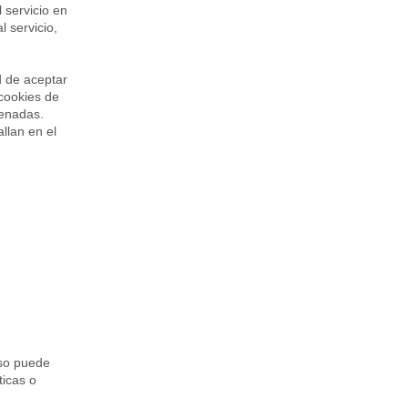
 servicio en
l servicio,
d de aceptar
 cookies de
cenadas.
llan en el
aso puede
ticas o