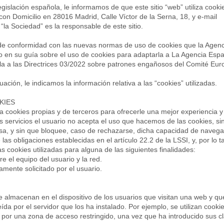
gislación española, le informamos de que este sitio “web” utiliza cooki
n Domicilio en 28016 Madrid, Calle Víctor de la Serna, 18, y e-mail
 “la Sociedad” es la responsable de este sitio.
a de conformidad con las nuevas normas de uso de cookies que la Agen
o en su guía sobre el uso de cookies para adaptarla a La Agencia Esp
la a las Directrices 03/2022 sobre patrones engañosos del Comité Eu
ación, le indicamos la información relativa a las “cookies” utilizadas.
KIES
a cookies propias y de terceros para ofrecerle una mejor experiencia y 
os servicios el usuario no acepta el uso que hacemos de las cookies, si
sa, y sin que bloquee, caso de rechazarse, dicha capacidad de naveg
 obligaciones establecidas en el artículo 22.2 de la LSSI, y, por lo t
as cookies utilizadas para alguna de las siguientes finalidades:
e el equipo del usuario y la red.
amente solicitado por el usuario.
 almacenan en el dispositivo de los usuarios que visitan una web y q
a por el servidor que los ha instalado. Por ejemplo, se utilizan cookie
 por una zona de acceso restringido, una vez que ha introducido sus c