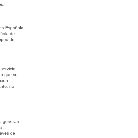
es.
cia Española
añola de
ropeo de
servicio.
no que su
ación.
anto, no
ue generan
s:
laves de