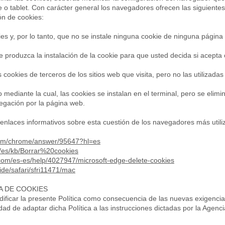
 o tablet. Con carácter general los navegadores ofrecen las siguiente
ión de cookies:
es y, por lo tanto, que no se instale ninguna cookie de ninguna págin
 produzca la instalación de la cookie para que usted decida si acepta 
okies de terceros de los sitios web que visita, pero no las utilizadas p
ediante la cual, las cookies se instalan en el terminal, pero se elimi
egación por la página web.
enlaces informativos sobre esta cuestión de los navegadores más utili
.com/chrome/answer/95647?hl=es
rg/es/kb/Borrar%20cookies
t.com/es-es/help/4027947/microsoft-edge-delete-cookies
ide/safari/sfri11471/mac
A DE COOKIES
ificar la presente Política como consecuencia de las nuevas exigenci
lidad de adaptar dicha Política a las instrucciones dictadas por la Agen