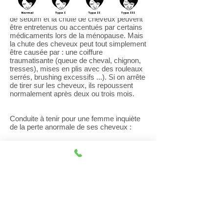
Chez les femmes prédisposées, l'excès
de sébum et la chute de cheveux peuvent
être entretenus ou accentués par certains
médicaments lors de la ménopause. Mais
la chute des cheveux peut tout simplement
être causée par : une coiffure
traumatisante (queue de cheval, chignon,
tresses), mises en plis avec des rouleaux
serrés, brushing excessifs ...). Si on arrête
de tirer sur les cheveux, ils repoussent
normalement après deux ou trois mois.
Conduite à tenir pour une femme inquiète
de la perte anormale de ses cheveux :
• Vérifier son traitement substitutif de la
ménopause pour en modifier les
constitutifs si nécessaire.
• Faire un dosage des hormones
principales en particulier thyroïdiennes.
• Vérifier l'influence d'une pilule
contraceptive sur la chute des cheveux et
la modifier si nécessaire.
• La plupart du temps un traitement par
l'acétate de cyproté-rone (ANDROCUR)