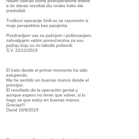
Nisam osećao bolne postoperativne efekte
a do danas rezultati idu onako kako ste
predviđali.
Troškovi operacije činili su se razumnim iz
moje perspektive kao pacijenta.
Pozdravljam vas sa pažnjom i poštovanjem,
zahvaljujem vašim pomoćnicima za svu
pažnju koju su mi takođe poklonili.
S.V. 22/12/2019
El trato desde el primer momento ha sido
estupendo.
Me he sentido en buenas manos desde el
principio.
El resultado de la operación genial y
aunque espero no tener que volver, si lo
hago se que estoy en buenas manos.
Gracias!!!
David 19/8/2019