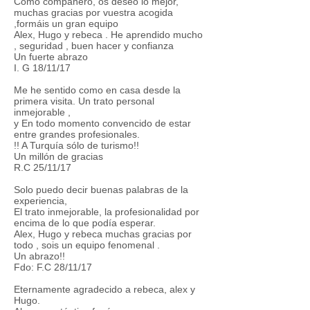
Como compañero, os deseo lo mejor,
muchas gracias por vuestra acogida
,formáis un gran equipo
Alex, Hugo y rebeca . He aprendido mucho
, seguridad , buen hacer y confianza
Un fuerte abrazo
I. G 18/11/17
Me he sentido como en casa desde la
primera visita. Un trato personal
inmejorable ,
y En todo momento convencido de estar
entre grandes profesionales.
!! A Turquía sólo de turismo!!
Un millón de gracias
R.C 25/11/17
Solo puedo decir buenas palabras de la
experiencia,
El trato inmejorable, la profesionalidad por
encima de lo que podía esperar.
Alex, Hugo y rebeca muchas gracias por
todo , sois un equipo fenomenal .
Un abrazo!!
Fdo: F.C 28/11/17
Eternamente agradecido a rebeca, alex y
Hugo.