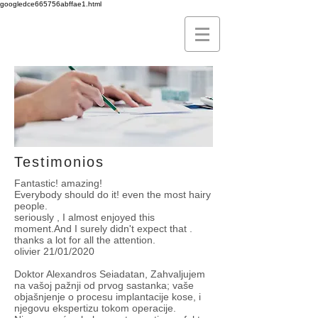
googledce665756abffae1.html
Testimonios
Fantastic! amazing!
Everybody should do it! even the most hairy
people.
seriously , I almost enjoyed this
moment.And I surely didn't expect that .
thanks a lot for all the attention.
olivier 21/01/2020
Doktor Alexandros Seiadatan, Zahvaljujem
na vašoj pažnji od prvog sastanka; vaše
objašnjenje o procesu implantacije kose, i
njegovu ekspertizu tokom operacije.