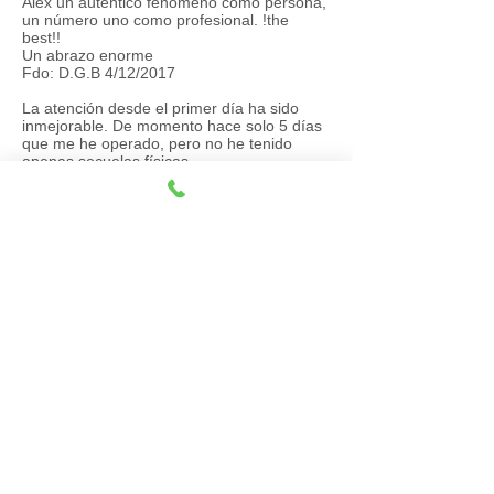
Alex un auténtico fenómeno como persona,
un número uno como profesional. !the
best!!
Un abrazo enorme
Fdo: D.G.B 4/12/2017
La atención desde el primer día ha sido
inmejorable. De momento hace solo 5 días
que me he operado, pero no he tenido
apenas secuelas físicas
Ni hinchazón ni dolor . Los resultados de
Momento prometen, confío en el equipo de
la clínica y en que tendré los resultados
esperados.
Muchas gracias Alex, Rebeca y Hugo
Fdo : D.A.F
Estoy encantado con la operación.
El trato ha sido excelente y los resultados
van por buen camino.
Enhorabuena al dr. Alex y a su gran equipo
Fdo : C.D.D
Muchas gracias al Dr., a Rebeca y Hugo por
la profesionalidad mostrada y el trato que
estoy recibiendo,
El cual esta siendo excelente .
Fdo : C.G.I 04/03/18