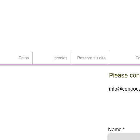
an
rid, Injerto Capilar
Fotos
precios
Reserve su cita
Fo
Please con
info@centroca
Name