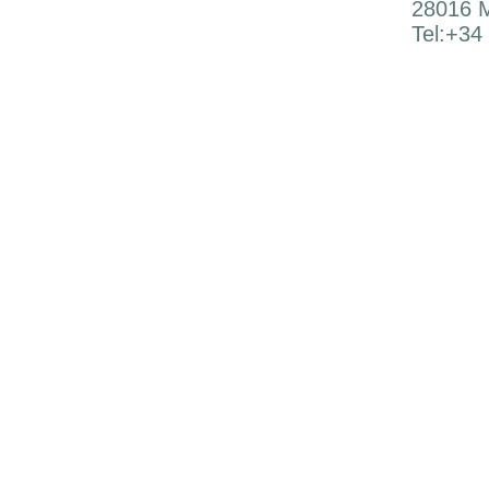
28016 M
Tel:+34
© Copyrigh
privacidad