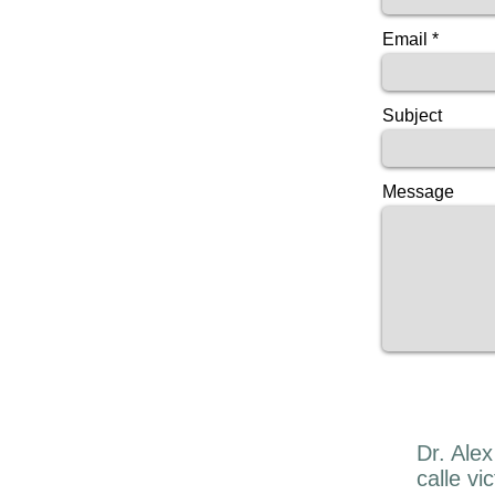
Email
Subject
Message
Dr. Ale
calle vi