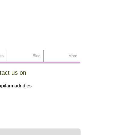
support
ro
Blog
More
tact us on
//
pilarmadrid.es