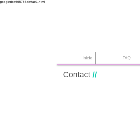
googledce665756abffae1.html
Dr. Alex Seiadat
Centro Capilar Mad
Inicio
FAQ
Contact
//