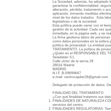
La Sociedad, además, ha adoptado la
garantizar la confidencialidad, segu
alteración, pérdida, tratamiento o ac
aplicación, tomando medidas efectiva
nivel de los datos tratados. Esta lab
legislativas o de la sociedad.
Esta política puede variar con el tie
gestión de la actividad. Cada vez qu
inmediata, en la página web, y se re
La firma gestiona datos de personas 
como datos personales en la esfera p
política de privacidad. La entid
TRATAMIENTO. La política de privaci
¿Quién es el RESPONSABLE DEL T
Seiadatan S.L.
Calle victor de la serna 28
28016 Madrid
MADRID
N.I.F. B-09899667
e-mail:
centrocapilar28@gmail.com
Delegado de protección de datos: G
FINALIDAD DEL TRATAMIENTO
¿Con qué finalidad tratamos sus da
FINALIDADES DE NATURALEZA CONTRAC
servicios del centro.
FINALIDADES REGULATORIAS: También