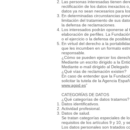
Las personas interesadas tienen dere
rectificación de los datos inexactos o
datos ya no sean necesarios para los
En determinadas circunstancias previs
limitación del tratamiento de sus da
la defensa de reclamaciones.
Los interesados podrán oponerse al t
elaboración de perfiles. La Fundación
o el ejercicio o la defensa de posibl
En virtud del derecho a la portabilid
que les incumben en un formato estru
responsable.
¿Cómo se pueden ejercer los derec
Mediante un escrito dirigido a la Ent
Mediante e-mail dirigido al Delegado 
¿Qué vías de reclamación existen?
En caso de entender que la Fundación
solicitar la tutela de la Agencia Esp
www.agpd.es
”
CATEGORÍAS DE DATOS
¿Qué categorías de datos tratamos
Datos identificativos.
Actividad profesional.
Datos de salud.
Se tratan categorías especiales de l
requisitos de los artículos 9 y 10, y 
Los datos personales son tratados co