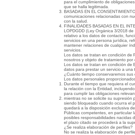
para el cumplimiento de obligaciones l
que se halla legitimada.
BASADAS EN EL CONSENTIMIENTO DE
comunicaciones relacionadas con nues
con la salud.
FINALIDADES BASADAS EN EL INTERÉS
LOPDGDD (Ley Orgánica 3/2018 de 5 d
relativo a los datos de contacto, fu
servicios en una persona jurídica, re
mantener relaciones de cualquier índo
servicios.
Los datos se tratan en condición
nosotros y objeto de tratamiento por 
Los datos se tratan en condición 
datos para prestar un servicio a una
¿Cuánto tiempo conservaremos sus
Los datos personales proporcionado
Durante el tiempo que requiera el cum
la relación con la Entidad, incluyend
para cumplir las obligaciones relev
mientras no se solicite su supresión p
siendo bloqueado cuando ocurra el pr
quedará a la disposición exclusiva de
Públicas competentes, en particular l
posibles responsabilidades nacidas d
el plazo citado se procederá a la sup
¿Se realiza elaboración de perfiles?
No se realiza la elaboración de perfil