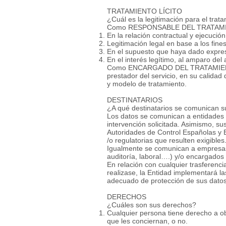
TRATAMIENTO LÍCITO
¿Cuál es la legitimación para el trat
Como RESPONSABLE DEL TRATAMIENTO,
En la relación contractual y ejecución
Legitimación legal en base a los fine
En el supuesto que haya dado expres
En el interés legítimo, al amparo de
Como ENCARGADO DEL TRATAMIENTO,
prestador del servicio, en su cali
y modelo de tratamiento.
DESTINATARIOS
¿A qué destinatarios se comunican s
Los datos se comunican a entidades c
intervención solicitada. Asimismo, s
Autoridades de Control Españolas y E
/o regulatorias que resulten exigibles
Igualmente se comunican a empresas 
auditoría, laboral….) y/o encargados
En relación con cualquier trasferenci
realizase, la Entidad implementará l
adecuado de protección de sus dato
DERECHOS
¿Cuáles son sus derechos?
Cualquier persona tiene derecho a o
que les conciernan, o no.