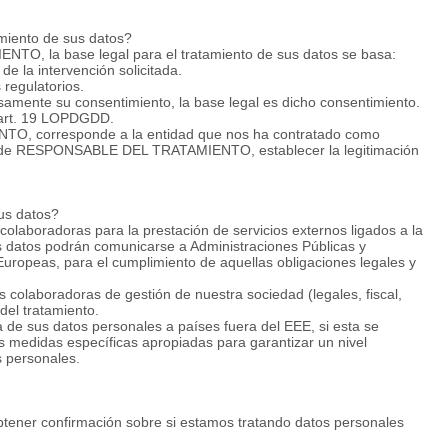
amiento de sus datos?
 la base legal para el tratamiento de sus datos se basa:
 de la intervención solicitada.
s regulatorios.
amente su consentimiento, la base legal es dicho consentimiento.
l art. 19 LOPDGDD.
 corresponde a la entidad que nos ha contratado como
dad de RESPONSABLE DEL TRATAMIENTO, establecer la legitimación
us datos?
olaboradoras para la prestación de servicios externos ligados a la
us datos podrán comunicarse a Administraciones Públicas y
uropeas, para el cumplimiento de aquellas obligaciones legales y
.
colaboradoras de gestión de nuestra sociedad (legales, fiscal,
 del tratamiento.
a de sus datos personales a países fuera del EEE, si esta se
as medidas específicas apropiadas para garantizar un nivel
s personales.
btener confirmación sobre si estamos tratando datos personales