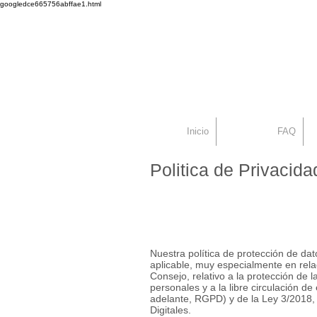
googledce665756abffae1.html
Dr. Alex Seiadat
Centro Capilar Mad
Inicio
FAQ
Politica de Privacida
seiadata
Nuestra política de protección de da
aplicable, muy especialmente en rel
Consejo, relativo a la protección de 
personales y a la libre circulación de
adelante, RGPD) y de la Ley 3/2018,
Digitales.