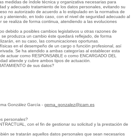
s medidas de índole técnica y organizativa necesarias para
ridad y adecuado tratamiento de los datos personales, evitando su
ceso no autorizado de acuerdo a lo estipulado en la normativa de
s y ateniendo, en todo caso, con el nivel de seguridad adecuado al
or se realiza de forma continua, atendiendo a las evoluciones
mpo debido a posibles cambios legislativos u otras razones de
e se produzca un cambio éste quedará reflejado, de forma
alizarán, en su caso, las comunicaciones oportunas.
físicas en el desempeño de un cargo o función profesional, así
rivada. Se ha atendido a ambas categorías al establecer esta
ad puede actuar como RESPONSABLE o como ENCARGADO DEL
dad atiende y cubre ambos tipos de actuación.
RATAMIENTO de sus datos?
ema González García -
gema_gonzalez@icam.es
tos personales?
TUAL, con el fin de gestionar su solicitud y la prestación de
 se tratarán aquellos datos personales que sean necesarios