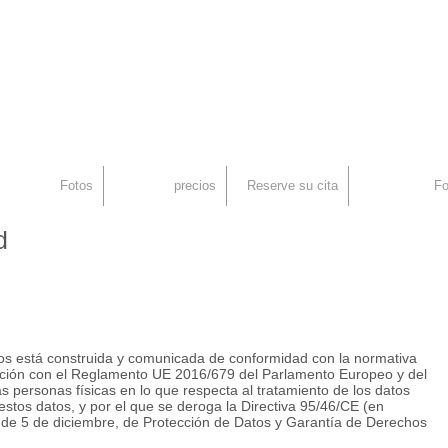
an
rid, Injerto Capilar
Fotos
precios
Reserve su cita
Fo
d
n fue alopecia sigma hair transplant spain
tos está construida y comunicada de conformidad con la normativa
ación con el Reglamento UE 2016/679 del Parlamento Europeo y del
las personas físicas en lo que respecta al tratamiento de los datos
 estos datos, y por el que se deroga la Directiva 95/46/CE (en
 de 5 de diciembre, de Protección de Datos y Garantía de Derechos