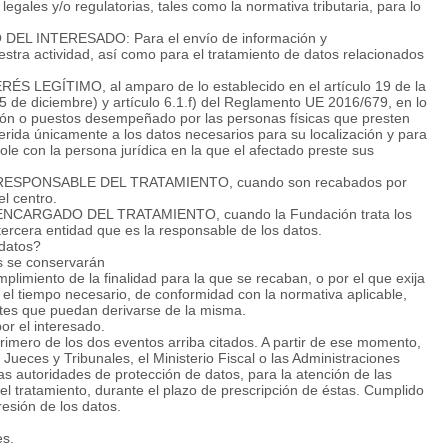
egales y/o regulatorias, tales como la normativa tributaria, para lo
L INTERESADO: Para el envío de información y
tra actividad, así como para el tratamiento de datos relacionados
 LEGÍTIMO, al amparo de lo establecido en el artículo 19 de la
e diciembre) y artículo 6.1.f) del Reglamento UE 2016/679, en lo
nción o puestos desempeñado por las personas físicas que presten
ferida únicamente a los datos necesarios para su localización y para
le con la persona jurídica en la que el afectado preste sus
 de RESPONSABLE DEL TRATAMIENTO, cuando son recabados por
el centro.
de ENCARGADO DEL TRATAMIENTO, cuando la Fundación trata los
 tercera entidad que es la responsable de los datos.
 datos?
s se conservarán
plimiento de la finalidad para la que se recaban, o por el que exija
o el tiempo necesario, de conformidad con la normativa aplicable,
antes que puedan derivarse de la misma.
or el interesado.
imero de los dos eventos arriba citados. A partir de ese momento,
 Jueces y Tribunales, el Ministerio Fiscal o las Administraciones
as autoridades de protección de datos, para la atención de las
el tratamiento, durante el plazo de prescripción de éstas. Cumplido
resión de los datos.
es.