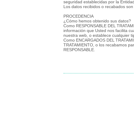
seguridad establecidas por la Entida
Los datos recibidos o recabados son l
PROCEDENCIA
¿Cómo hemos obtenido sus datos?
Como RESPONSABLE DEL TRATAMIENTO
información que Usted nos facilita cu
nuestra web, o establece cualquier ti
Como ENCARGADOS DEL TRATAMIEN
TRATAMIENTO, o los recabamos para é
RESPONSABLE.
Centro Capilar Madrid
© 2018 P
olitica de 
Aviso Legal
Politica
de cookies