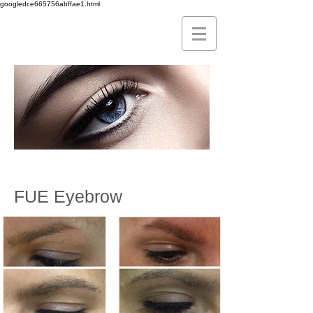
googledce665756abffae1.html
seiadatan fue alopecia sigma hair
transplant spain
FUE Eyebrow