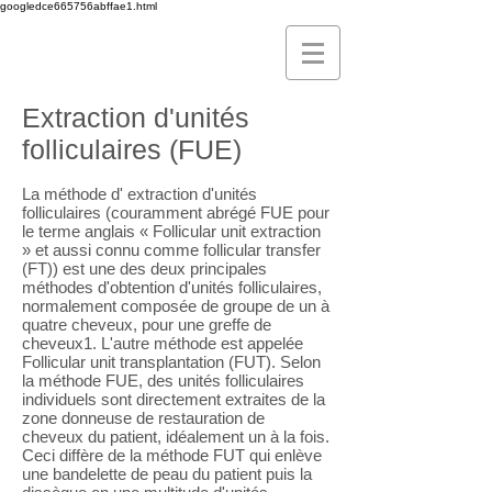
googledce665756abffae1.html
Extraction d'unités
folliculaires (FUE)
La méthode d' extraction d'unités
folliculaires (couramment abrégé FUE pour
le terme anglais « Follicular unit extraction
» et aussi connu comme follicular transfer
(FT)) est une des deux principales
méthodes d'obtention d'unités folliculaires,
normalement composée de groupe de un à
quatre cheveux, pour une greffe de
cheveux1. L'autre méthode est appelée
Follicular unit transplantation (FUT). Selon
la méthode FUE, des unités folliculaires
individuels sont directement extraites de la
zone donneuse de restauration de
cheveux du patient, idéalement un à la fois.
Ceci diffère de la méthode FUT qui enlève
une bandelette de peau du patient puis la