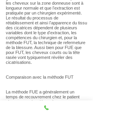
les cheveux sur la zone donneuse sont à
longueur normale et que l'extraction est
pratiquée par un chirurgien expérimenté.
Le résultat du processus de
rétablissement et ainsi l'apparence du tissu
des cicatrices dépendent de plusieurs
variables dont le type d'extraction, les
compétences du chirurgien et, pour la
méthode FUT, la technique de refermeture
de la blessure. Aussi bien pour FUE que
pour FUT, les cheveux courts ou la tête
rasée vont typiquement révéler des
cicatrisations.
Comparaison avec la méthode FUT
La méthode FUE a généralement un
temps de recouvrement chez le patient
plus court et des désagréments post-
opératoires significativement plus faibles
qu'avec la méthode FUT. FUE permet une
alternative à FUT quand le cuir chevelu est
trop fin pour une excision de bandelette et
permet au greffeur de cheveux de récolter