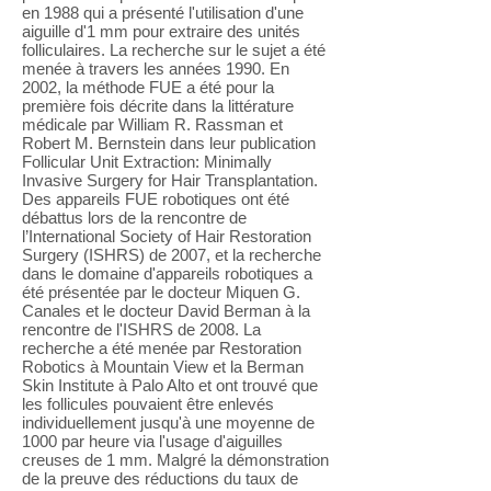
en 1988 qui a présenté l'utilisation d'une
aiguille d'1 mm pour extraire des unités
folliculaires. La recherche sur le sujet a été
menée à travers les années 1990. En
2002, la méthode FUE a été pour la
première fois décrite dans la littérature
médicale par William R. Rassman et
Robert M. Bernstein dans leur publication
Follicular Unit Extraction: Minimally
Invasive Surgery for Hair Transplantation.
Des appareils FUE robotiques ont été
débattus lors de la rencontre de
l’International Society of Hair Restoration
Surgery (ISHRS) de 2007, et la recherche
dans le domaine d'appareils robotiques a
été présentée par le docteur Miquen G.
Canales et le docteur David Berman à la
rencontre de l'ISHRS de 2008. La
recherche a été menée par Restoration
Robotics à Mountain View et la Berman
Skin Institute à Palo Alto et ont trouvé que
les follicules pouvaient être enlevés
individuellement jusqu'à une moyenne de
1000 par heure via l'usage d'aiguilles
creuses de 1 mm. Malgré la démonstration
de la preuve des réductions du taux de