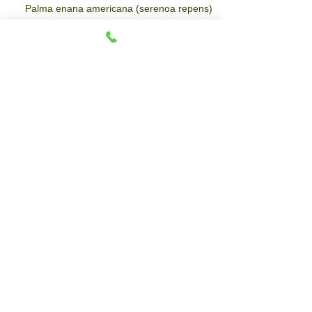
Palma enana americana (serenoa repens)
Palma enana americana puede estimular el
crecimiento del cabello y reducir la caída del
cabello?
La cafeína puede estimular el crecimiento
del cabello y reducir la caída del cabello?
Search By Tags
Follow Us
alopecia
follicular
follicular unit extraction
fue
hair