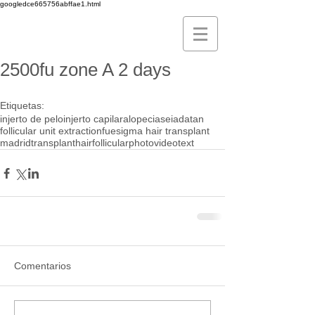
googledce665756abffae1.html
2500fu zone A 2 days
Etiquetas:
injerto de pelo
injerto capilar
alopecia
seiadatan
follicular unit extraction
fue
sigma hair transplant
madrid
transplant
hair
follicular
photo
video
text
Comentarios